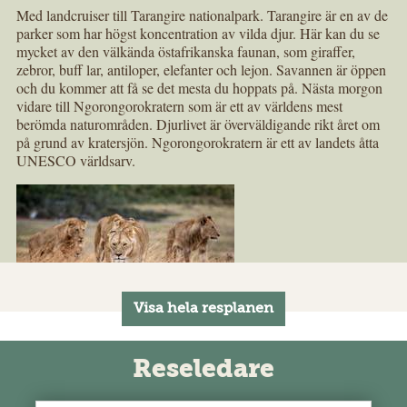
Med landcruiser till Tarangire nationalpark. Tarangire är en av de
parker som har högst koncentration av vilda djur. Här kan du se
mycket av den välkända östafrikanska faunan, som giraffer,
zebror, buff lar, antiloper, elefanter och lejon. Savannen är öppen
och du kommer att få se det mesta du hoppats på. Nästa morgon
vidare till Ngorongorokratern som är ett av världens mest
berömda naturområden. Djurlivet är överväldigande rikt året om
på grund av kratersjön. Ngorongorokratern är ett av landets åtta
UNESCO världsarv.
Dag 4 Mot Same
Reseledare
På morgonen reser du tillbaka till Arusha och vidare med buss till
Same, en liten och stillsam stad belägen längs huvudvägen som