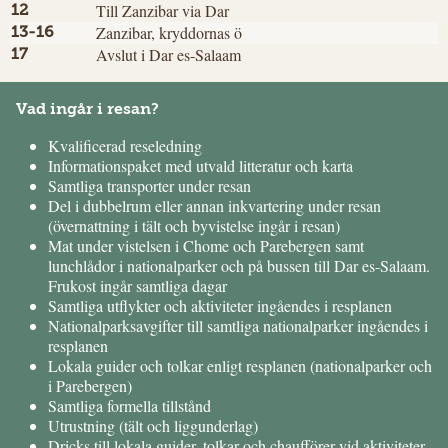
Till Zanzibar via Dar
12
Zanzibar, kryddornas ö
13-16
Avslut i Dar es-Salaam
17
Vad ingår i resan?
Kvalificerad reseledning
Informationspaket med utvald litteratur och karta
Samtliga transporter under resan
Del i dubbelrum eller annan inkvartering under resan
(övernattning i tält och byvistelse ingår i resan)
Mat under vistelsen i Chome och Parebergen samt
lunchlådor i nationalparker och på bussen till Dar es-Salaam.
Frukost ingår samtliga dagar
Samtliga utflykter och aktiviteter ingåendes i resplanen
Nationalparksavgifter till samtliga nationalparker ingåendes i
resplanen
Lokala guider och tolkar enligt resplanen (nationalparker och
i Parebergen)
Samtliga formella tillstånd
Utrustning (tält och liggunderlag)
Dricks till lokala guider, tolkar och chaufförer vid aktiviteter