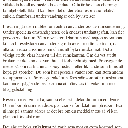
välskötta hotell av medelklasstandard. Ofta är hotellen charmiga
familjehotell. Ibland kan boendet under våra resor vara relativt
enkelt, framförallt under vandringar och byvistelser.
I resan ingår del i dubbelrum och vi använder oss av rumsindelning.
Under speciella omständigheter, och endast i undantagsfall, kan fler
personer dela rum. Våra resenärer delar rum med någon av samma
kön och reseledaren använder sig ofta av en rotationsprincip, där
alla som reser ensamma har chans att byta rumskamrat. Det är
viktigt att du visar hänsyn till din rumskamrat. Om du vet att du
brukar snarka kan det vara bra att förbereda sig med förebyggande
medel såsom näsklämma, spraymedicin eller liknande som finns att
köpa på apoteket. Du som har speciella vanor som kan störa andras
ro, uppmanas att överväga enkelrum. Resenär som stör rumskamrat
kan under pågående resa komma att hänvisas till enkelrum mot
tilläggsbetalning.
Reser du med en maka, sambo eller vän delar du rum med denne.
Om ni bor på samma adress planerar vi för delat rum på resan. Bor
ni inte på samma adress är det bra om du meddelar oss så vi kan
planera för delat rum.
enkelrum
Det går att boka
på varje resa mot en extra kostnad som