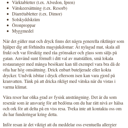
Värktabletter (t.ex. Alvedon, Ipren)
Vätskeersättning (t.ex. Resorb)
Diarrétabletter (t.ex. Dimor)
Solskyddskräm
Öronproppar
Myggmedel
När det gäller mat och dryck finns det några generella riktlinjer som
hjälper dig att förhindra magsjukdomar: Ät nylagad mat, skala all
frukt och var försiktig med råa grönsaker och glass som säljs på
gatan. Använd sunt förnuft i ditt val av matställen, små lokala
restauranger med många besökare kan till exempel vara bra då de
ofta har hög omsättning. Drick enbart buteljerade eller kokta
drycker. Undvik isbitar i dryck eftersom isen kan vara gjord på
kranvatten. Tänk på att dricka rikligt med vätska när du vistas i
varma klimat.
Våra resor har olika grad av fysisk ansträngning. Det är du som
resenär som är ansvarig för att bedöma om du har rätt nivå av hälsa
och ork för att delta på en viss resa. Tveka inte att kontakta oss om
du har funderingar kring detta.
Inför resan är det viktigt att du meddelar oss eventuella allergier