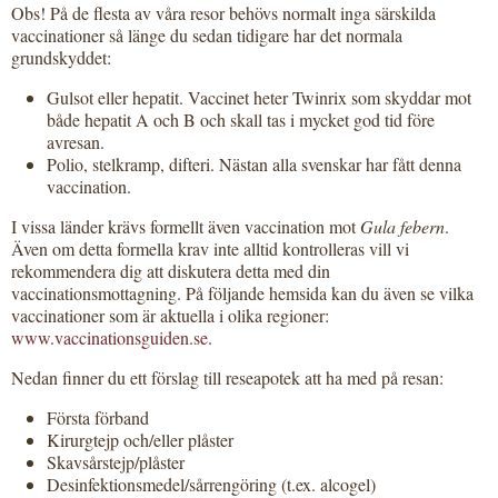
Obs! På de flesta av våra resor behövs normalt inga särskilda
vaccinationer så länge du sedan tidigare har det normala
grundskyddet:
Gulsot eller hepatit. Vaccinet heter Twinrix som skyddar mot
både hepatit A och B och skall tas i mycket god tid före
avresan.
Polio, stelkramp, difteri. Nästan alla svenskar har fått denna
vaccination.
I vissa länder krävs formellt även vaccination mot
Gula febern
.
Även om detta formella krav inte alltid kontrolleras vill vi
rekommendera dig att diskutera detta med din
vaccinationsmottagning. På följande hemsida kan du även se vilka
vaccinationer som är aktuella i olika regioner:
www.vaccinationsguiden.se
.
Nedan finner du ett förslag till reseapotek att ha med på resan:
Första förband
Kirurgtejp och/eller plåster
Skavsårstejp/plåster
Desinfektionsmedel/sårrengöring (t.ex. alcogel)