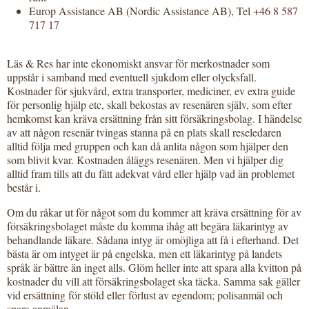
Europ Assistance AB (Nordic Assistance AB), Tel
+46 8 587
717 17
Läs & Res har inte ekonomiskt ansvar för merkostnader som
uppstår i samband med eventuell sjukdom eller olycksfall.
Kostnader för sjukvård, extra transporter, mediciner, ev extra guide
för personlig hjälp etc, skall bekostas av resenären själv, som efter
hemkomst kan kräva ersättning från sitt försäkringsbolag. I händelse
av att någon resenär tvingas stanna på en plats skall reseledaren
alltid följa med gruppen och kan då anlita någon som hjälper den
som blivit kvar. Kostnaden åläggs resenären. Men vi hjälper dig
alltid fram tills att du fått adekvat vård eller hjälp vad än problemet
består i.
Om du råkar ut för något som du kommer att kräva ersättning för av
försäkringsbolaget måste du komma ihåg att begära läkarintyg av
behandlande läkare. Sådana intyg är omöjliga att få i efterhand. Det
bästa är om intyget är på engelska, men ett läkarintyg på landets
språk är bättre än inget alls. Glöm heller inte att spara alla kvitton på
kostnader du vill att försäkringsbolaget ska täcka. Samma sak gäller
vid ersättning för stöld eller förlust av egendom; polisanmäl och
spara anmälan.