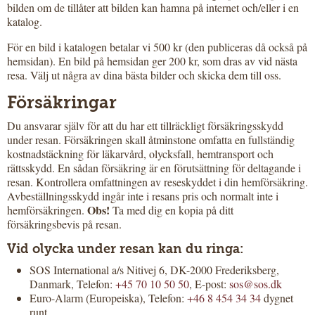
bilden om de tillåter att bilden kan hamna på internet och/eller i en
katalog.
För en bild i katalogen betalar vi 500 kr (den publiceras då också på
hemsidan). En bild på hemsidan ger 200 kr, som dras av vid nästa
resa. Välj ut några av dina bästa bilder och skicka dem till oss.
Försäkringar
Du ansvarar själv för att du har ett tillräckligt försäkringsskydd
under resan. Försäkringen skall åtminstone omfatta en fullständig
kostnadstäckning för läkarvård, olycksfall, hemtransport och
rättsskydd. En sådan försäkring är en förutsättning för deltagande i
resan. Kontrollera omfattningen av reseskyddet i din hemförsäkring.
Avbeställningsskydd ingår inte i resans pris och normalt inte i
Obs!
hemförsäkringen.
Ta med dig en kopia på ditt
försäkringsbevis på resan.
Vid olycka under resan kan du ringa:
SOS International a/s Nitivej 6, DK-2000 Frederiksberg,
Danmark, Telefon:
+45 70 10 50 50
, E-post:
sos@sos.dk
Euro-Alarm (Europeiska), Telefon:
+46 8 454 34 34
dygnet
runt