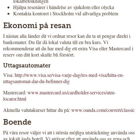
lokalbefolkningen
Hjälpa resenärer i händelse av sjukdom eller olycka
Kontakta kontoret i Stockholm vid allvarliga problem
Ekonomi på resan
I nästan alla länder dit vi ordnar resor kan du ta ut pengar direkt i
bankomater. Du får då lokal valuta till en bra kurs. Vi
rekommenderar att du har med dig ett extra Visa eller Mastercard i
reserv om ditt kort skulle bli förstört.
Uttagsautomater
Visa:
http://www.visa.se/visa-varje-dag/res-med-visa/hitta-en-
uttagsautomat-dar-du-befinner-dig
Mastercard:
www.mastercard.us/cardholder-services/atm-
locator.html
Aktuella valutakurser hittar du på:
www.oanda.com/convert/classic
Boende
På våra resor väljer vi att i största möjliga utsträckning använda oss
av lokalt ägda hotell. Vi strävar efter att använda oss av rena och