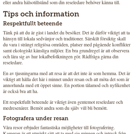
eller andra hälsotillstånd som din reseledare behöver känna till.
Tips och information
Respektfullt beteende
Tänk på att du är gäst i landet du besöker. Det är därför viktigt att ta
hänsyn till lokala sedvänjor och traditioner. Särskilt försiktig skall
du vara i strängt religiösa områden, platser med pågående konflikter
samt ekologiskt känsliga miljöer. En bra grundregel är att observera
och lära sig av hur lokalbefolkningen gör. Rådfråga gärna din
reseledare.
En av tjusningarna med att resa är att det inte är som hemma. Det är
viktigt att hålla det här i minnet under resan och att möta det som är
annorlunda med ett öppet sinne. En portion tålamod och nyfikenhet
är också bra att ha.
Ett respektfullt beteende är viktigt även gentemot reseledare och
medresenärer. Bemöt andra som du själv vill bli bemött.
Fotografera under resan
Våra resor erbjuder fantastiska möjligheter till fotografering.
Kameran är ett utmärkt sätt att ta med sig minnen och intryck från