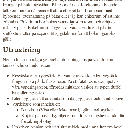
framgår på bokningssidan. På resor där det förekommer boende i
tält kommer du då generellt att få ett eget tält. I samband med
byboende, övernattning på båtar eller tåg kan enkelrum oftast inte
erbjudas. Enkelrum bör bokas samtidigt som resan och erbjuds i
mån av plats. Enkelrumstillägget ska vara specificerat på din
slutfaktura eller på separat tilläggsfaktura för att bokningen ska
gälla.
Utrustning
Nedan hittar du några generella utrustningstips på vad du kan
tänkas behöva under resan:
Resväska eller ryggsäck. En vanlig resväska eller ryggsäck
fungerar bra på de flesta resor. På ett fåtal resor, exempelvis
våra vandringsresor, förordas mjukare väskor av typen duffel
bag eller ryggsäck
Liten ryggsäck att använda som dagryggsäck och handbagage
Värdebälte som innehåller:
Bankkort (Visa eller Mastercard), gärna två stycken
Kopior på pass, flygbiljetter och försäkringsbevis från ditt
försäkringsbolag
Utskriven resplan och vårt slututskick med uppgifter om hotell