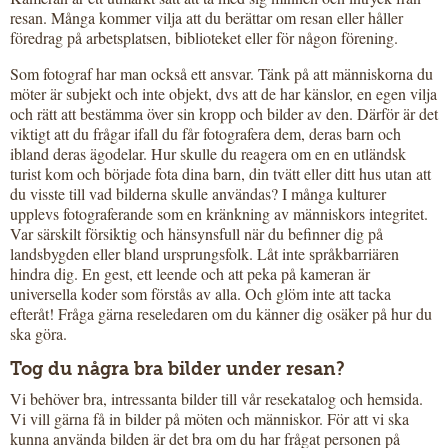
resan. Många kommer vilja att du berättar om resan eller håller
föredrag på arbetsplatsen, biblioteket eller för någon förening.
Som fotograf har man också ett ansvar. Tänk på att människorna du
möter är subjekt och inte objekt, dvs att de har känslor, en egen vilja
och rätt att bestämma över sin kropp och bilder av den. Därför är det
viktigt att du frågar ifall du får fotografera dem, deras barn och
ibland deras ägodelar. Hur skulle du reagera om en en utländsk
turist kom och började fota dina barn, din tvätt eller ditt hus utan att
du visste till vad bilderna skulle användas? I många kulturer
upplevs fotograferande som en kränkning av människors integritet.
Var särskilt försiktig och hänsynsfull när du befinner dig på
landsbygden eller bland ursprungsfolk. Låt inte språkbarriären
hindra dig. En gest, ett leende och att peka på kameran är
universella koder som förstås av alla. Och glöm inte att tacka
efteråt! Fråga gärna reseledaren om du känner dig osäker på hur du
ska göra.
Tog du några bra bilder under resan?
Vi behöver bra, intressanta bilder till vår resekatalog och hemsida.
Vi vill gärna få in bilder på möten och människor. För att vi ska
kunna använda bilden är det bra om du har frågat personen på