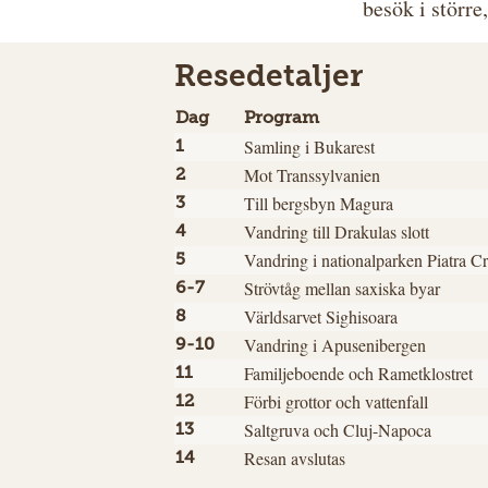
besök i störr
Resedetaljer
Dag
Program
Samling i Bukarest
1
Mot Transsylvanien
2
Till bergsbyn Magura
3
Vandring till Drakulas slott
4
Vandring i nationalparken Piatra Cr
5
Strövtåg mellan saxiska byar
6-7
Världsarvet Sighisoara
8
Vandring i Apusenibergen
9-10
Familjeboende och Rametklostret
11
Förbi grottor och vattenfall
12
Saltgruva och Cluj-Napoca
13
Resan avslutas
14