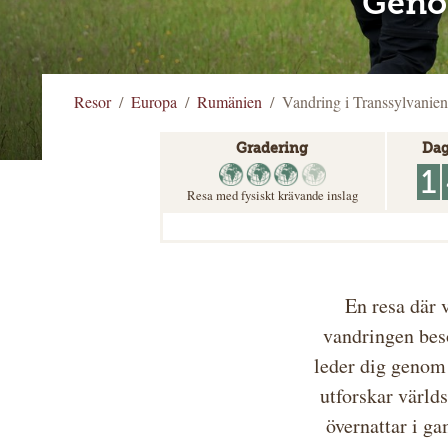
Genom
Resor
Europa
Rumänien
Vandring i Transsylvanien
Gradering
Dag
1
Resa med fysiskt krävande inslag
En resa där 
vandringen besö
leder dig genom 
utforskar världs
övernattar i g