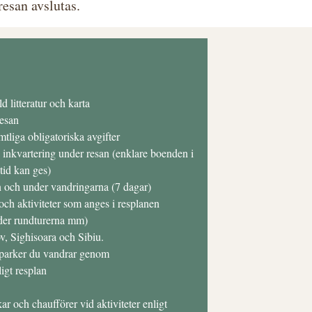
esan avslutas.
 litteratur och karta
resan
mtliga obligatoriska avgifter
 inkvartering under resan (enklare boenden i
tid kan ges)
n och under vandringarna (7 dagar)
 och aktiviteter som anges i resplanen
der rundturerna mm)
v, Sighisoara och Sibiu.
alparker du vandrar genom
igt resplan
kar och chaufförer vid aktiviteter enligt