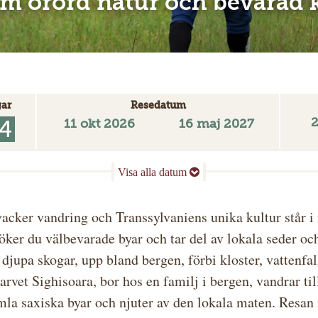
 orörd natur och bevarad 
ar
Resedatum
2
11 okt 2026
16 maj 2027
4
vacker vandring och Transsylvaniens unika kultur står i
ker du välbevarade byar och tar del av lokala seder oc
djupa skogar, upp bland bergen, förbi kloster, vattenfal
arvet Sighisoara, bor hos en familj i bergen, vandrar til
amla saxiska byar och njuter av den lokala maten. Resan 