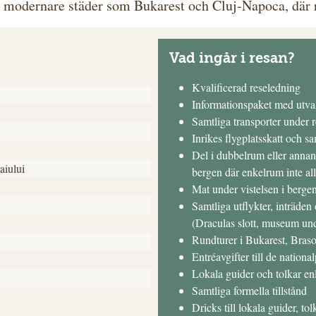
e, modernare städer som Bukarest och Cluj-Napoca, där r
Vad ingår i resan?
Kvalificerad reseledning
Informationspaket med utvald
Samtliga transporter under 
Inrikes flygplatsskatt och sa
Del i dubbelrum eller annan
aiului
bergen där enkelrum inte all
Mat under vistelsen i berge
Samtliga utflykter, inträden
(Draculas slott, museum un
Rundturer i Bukarest, Braso
Entréavgifter till de nation
Lokala guider och tolkar enl
Samtliga formella tillstånd
Dricks till lokala guider, tol