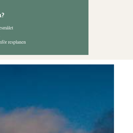
n?
resmålet
n
anför resplanen