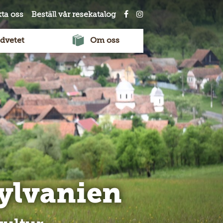
ta oss
Beställ vår resekatalog
dvetet
Om oss
sylvanien