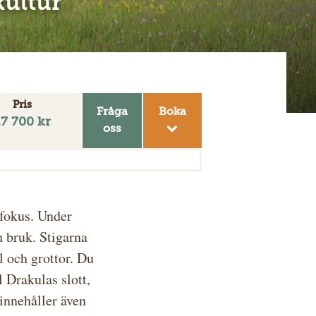
kultur
Pris
Fråga
Boka
7 700 kr
oss
 fokus. Under
h bruk. Stigarna
l och grottor. Du
l Drakulas slott,
innehåller även