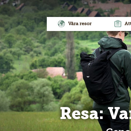
Våra resor
At
Resa: Va