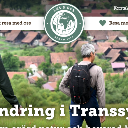
Kontak
t resa med oss
Resa me
ndring i Trans