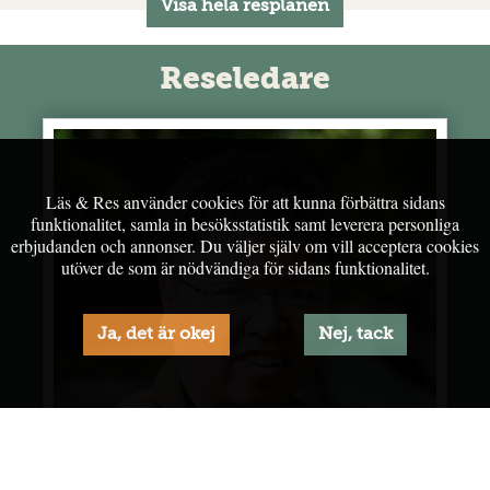
Reseledare
Läs & Res använder cookies för att kunna förbättra sidans
Dag 5 Världsarvet Lijiang
funktionalitet, samla in besöksstatistik samt leverera personliga
Staden finns med på UNESCO:s världsarvslista. Strosa runt på
erbjudanden och annonser. Du väljer själv om vill acceptera cookies
kullerstensgatorna längs kanalerna, beundra arkitekturen och gå
utöver de som är nödvändiga för sidans funktionalitet.
på en kulturföreställning på kvällen.
Ja, det är okej
Nej, tack