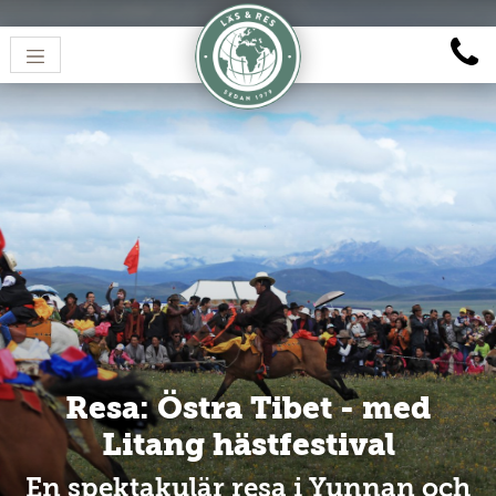
Resa: Östra Tibet - med
Litang hästfestival
En spektakulär resa i Yunnan och