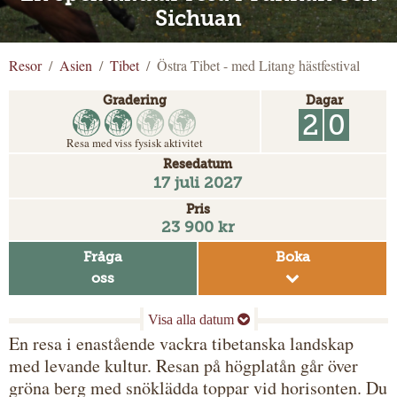
Sichuan
Resor
Asien
Tibet
Östra Tibet - med Litang hästfestival
Gradering
Dagar
2
0
Resa med viss fysisk aktivitet
Resedatum
17 juli 2027
Pris
23 900 kr
Fråga
Boka
oss
En resa i enastående vackra tibetanska landskap
med levande kultur. Resan på högplatån går över
gröna berg med snöklädda toppar vid horisonten. Du