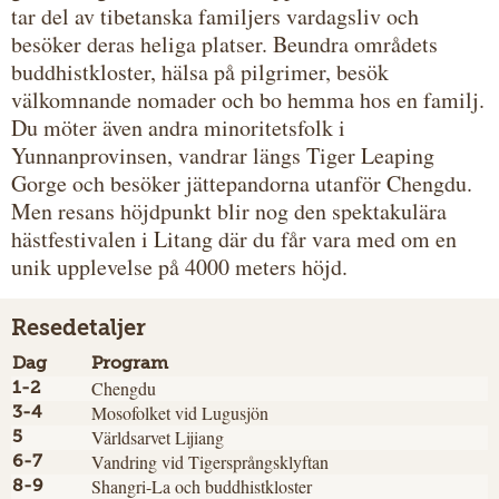
tar del av tibetanska familjers vardagsliv och
besöker deras heliga platser. Beundra områdets
buddhistkloster, hälsa på pilgrimer, besök
välkomnande nomader och bo hemma hos en familj.
Du möter även andra minoritetsfolk i
Yunnanprovinsen, vandrar längs Tiger Leaping
Gorge och besöker jättepandorna utanför Chengdu.
Men resans höjdpunkt blir nog den spektakulära
hästfestivalen i Litang där du får vara med om en
unik upplevelse på 4000 meters höjd.
Resedetaljer
Dag
Program
Chengdu
1-2
Mosofolket vid Lugusjön
3-4
Världsarvet Lijiang
5
Vandring vid Tigersprångsklyftan
6-7
Shangri-La och buddhistkloster
8-9