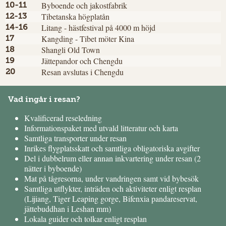
Byboende och jakostfabrik
10-11
Tibetanska högplatån
12-13
Litang - hästfestival på 4000 m höjd
14-16
Kangding - Tibet möter Kina
17
Shangli Old Town
18
Jättepandor och Chengdu
19
Resan avslutas i Chengdu
20
Vad ingår i resan?
Kvalificerad reseledning
Informationspaket med utvald litteratur och karta
Samtliga transporter under resan
Inrikes flygplatsskatt och samtliga obligatoriska avgifter
Del i dubbelrum eller annan inkvartering under resan (2
nätter i byboende)
Mat på tågresorna, under vandringen samt vid bybesök
Samtliga utflykter, inträden och aktiviteter enligt resplan
(Lijiang, Tiger Leaping gorge, Bifenxia pandareservat,
jättebuddhan i Leshan mm)
Lokala guider och tolkar enligt resplan