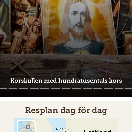
n vacker morgon vid hamnen i Nida på Kurisk
Resplan dag för dag