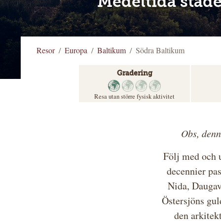
Medeltida städe
Resor
Europa
Baltikum
Södra Baltikum
Gradering
Resa utan större fysisk aktivitet
Obs, denn
Följ med och u
decennier pas
Nida, Daugav
Östersjöns guld
den arkitek