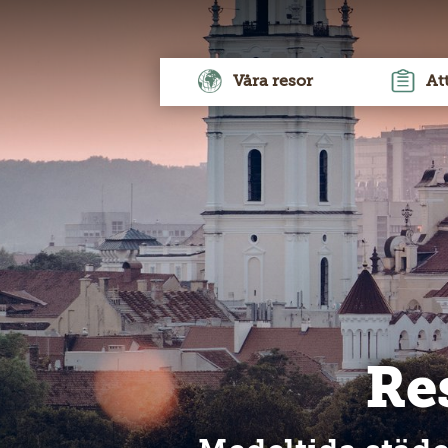
Våra resor
At
Re