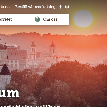
ta oss
Beställ vår resekatalog
dvetet
Om oss
kum