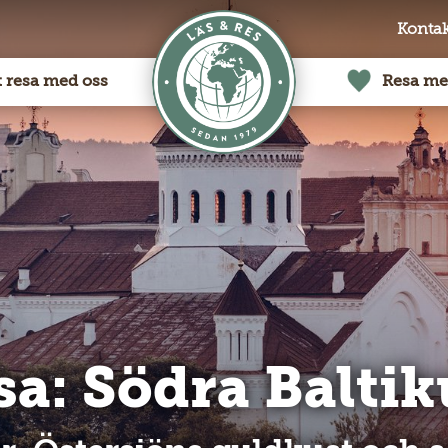
Kontak
t resa med oss
Resa me
sa: Södra Balti