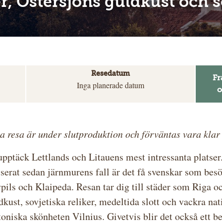
r, Östersjöns guldkust och so
Resedatum
Fr
Inga planerade datum
o
a resa är under slutproduktion och förväntas vara klar
pptäck Lettlands och Litauens mest intressanta platser. 
serat sedan järnmurens fall är det få svenskar som bes
pils och Klaipeda. Resan tar dig till städer som Riga o
kust, sovjetiska reliker, medeltida slott och vackra nat
toniska skönheten Vilnius. Givetvis blir det också ett b