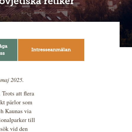
vjetiska reliker
åga
Intresseanmälan
ss
 maj 2025.
Trots att flera
ökt pärlor som
ch Kaunas via
ionalparker till
esök vid den