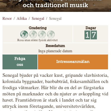
och traditionell musik
Resor
Afrika
Senegal
Senegal
Gradering
Dagar
1
7
Resa utan större fysisk aktivitet
Resedatum
Inga planerade datum
Fråga
Intresseanmälan
oss
Senegal bjuder på vacker kust, gripande slavhistoria,
koloniala byggnader, baobabträd, fiskesamhällen och
frodiga våtmarker. Här blir du en del av färgstarka
möten på marknader och du njuter av avkoppling vid
havet. Framtidstron är stark i landet och tar sig
uttryck inom företagande, universitetsvärlden,