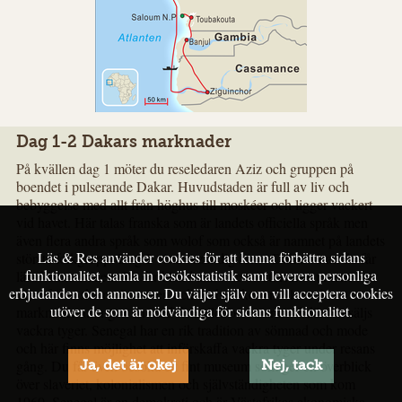
Dag 1-2 Dakars marknader
På kvällen dag 1 möter du reseledaren Aziz och gruppen på
boendet i pulserande Dakar. Huvudstaden är full av liv och
bebyggelse med allt från höghus till moskéer och ligger vackert
vid havet. Här talas franska som är landets officiella språk men
även flera andra språk som wolof som också är namnet på landets
Läs & Res använder cookies för att kunna förbättra sidans
största folkgrupp. Dag 2 visar Aziz dig runt i Dakar så att du får
funktionalitet, samla in besöksstatistik samt leverera personliga
lära känna staden. Du får bland annat se ett stort monument över
erbjudanden och annonser. Du väljer själv om vill acceptera cookies
den afrikanska renässansen och du besöker en eller två
utöver de som är nödvändiga för sidans funktionalitet.
marknader antingen en med fisk eller/och marknad där det säljs
vackra tyger. Senegal har en rik tradition av sömnad och mode
och här finns möjlighet att införskaffa vackra tyger under resans
gång. Du får även besöka ett fint museum som ger en överblick
Ja, det är okej
Nej, tack
över slaveriet, kolonialismen och självständigheten som kom
1960. Senegal är en demokrati och är Västafrikas ekonomiska