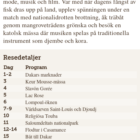
mode, musik och film. Var med när dagens fångst av
fisk dras upp på land, upplev spänningen under en
match med nationalidrotten brottning, åk träbåt
genom mangroveträdens grönska och besök en
katolsk mässa där musiken spelas på traditionella
instrument som djembe och kora.
Resedetaljer
Dag
Program
Dakars marknader
1-2
Keur Mousse-mässa
3
Slavön Gorée
4
Lac Rose
5
Lompoul-öknen
6
Världsarven Saint-Louis och Djoudj
7-9
Religiösa Touba
10
Saloumdeltats nationalpark
11
Flodtur i Casamance
12-14
Båt till Dakar
15