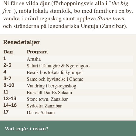
Ni får se vilda djur (förhoppningsvis alla i "
the big
five
"), möta lokala stamfolk, bo med familjer i en by,
vandra i orörd regnskog samt uppleva
Stone town
och stränderna på legendariska Unguja (Zanzibar).
Resedetaljer
Dag
Program
Arusha
1
Safari i Tarangire & Ngorongoro
2-3
Besök hos lokala folkgrupper
4
Same och byvistelse i Chome
5-7
Vandring i bergsregnskog
8-10
Buss till Dar Es Salaam
11
Stone town, Zanzibar
12-13
Sydöstra Zanzibar
14-16
Dar es-Salaam
17
Vad ingår i resan?