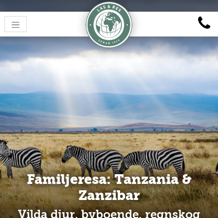
Familjeresa: Tanzania &
Zanzibar
Vilda djur, byboende, regnskog