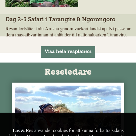
Dag 2-3 Safari i Tarangire & Ngorongoro
Resan fortsätter från Arusha genom vackert landskap. Ni passerar
flera massajbyar innan ni anländer till nationalparken Tarangire.
Det här är en av de parker i Afrika som har högst koncentration
av vilda djur. Här ser ni de flesta av de mest välkända
östafrikanska djuren såsom giraffer, zebror, bufflar, antiloper,
elefanter, gnuer och lejon. Har ni tur får ni också en skymt av en
leopard. Här finns även en rikt fågelliv för de som är intresserade
av fågelskådning. Glöm för allt i världen inte att ta med kikare
Reseledare
och kamera. Efter en heldag bland djuren på savannen väntar en
lugn kväll.
Nästa morgon går färden vidare till Ngorongorokratern, ett av
landets åtta världsarv, och ett av världens mest berömda
naturområden. Redan på vägen in i kratern får ni fantastiska vyer
över regnskogen på kraterns utsida. Väl inne omges ni av höga
kraterväggar. Här finns savann, skog, kärr och en saltvattensjö
med flamingos. Kratern är ungefär 18 km i diameter och har ett
Läs & Res använder cookies för att kunna förbättra sidans
överväldigande rikt djurliv året om. Förutom flamingos ser ni