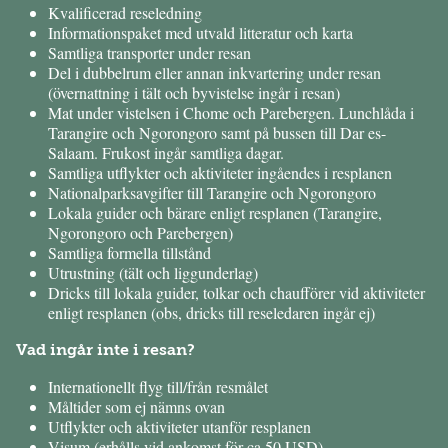
Kvalificerad reseledning
Informationspaket med utvald litteratur och karta
Samtliga transporter under resan
Del i dubbelrum eller annan inkvartering under resan
(övernattning i tält och byvistelse ingår i resan)
Mat under vistelsen i Chome och Parebergen. Lunchlåda i
Tarangire och Ngorongoro samt på bussen till Dar es-
Salaam. Frukost ingår samtliga dagar.
Samtliga utflykter och aktiviteter ingåendes i resplanen
Nationalparksavgifter till Tarangire och Ngorongoro
Lokala guider och bärare enligt resplanen (Tarangire,
Ngorongoro och Parebergen)
Samtliga formella tillstånd
Utrustning (tält och liggunderlag)
Dricks till lokala guider, tolkar och chaufförer vid aktiviteter
enligt resplanen (obs, dricks till reseledaren ingår ej)
Vad ingår inte i resan?
Internationellt flyg till/från resmålet
Måltider som ej nämns ovan
Utflykter och aktiviteter utanför resplanen
Visum (erhålls vid ankomst för ca 50 USD)