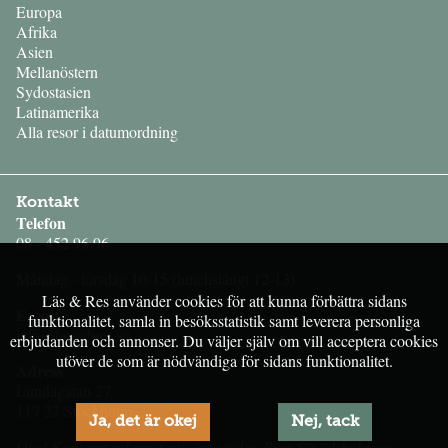
Europa
Afrika
Asien
Mellanöstern
Sydostasien
Latinamerika
Alla resor i datumordning
Kontakt
Telefon
08 - 452 96 96
Måndag - torsdag 10-15 (lunchstängt 12-13)
Läs & Res använder cookies för att kunna förbättra sidans
E-post
funktionalitet, samla in besöksstatistik samt leverera personliga
info@lasochres.se
erbjudanden och annonser. Du väljer själv om vill acceptera cookies
utöver de som är nödvändiga för sidans funktionalitet.
Adress
Lundagatan 27
117 27 Stockholm
Ja, det är okej
Nej, tack
Obs! Kontoret saknar fasta öppettider. Ring för tidsbokning.